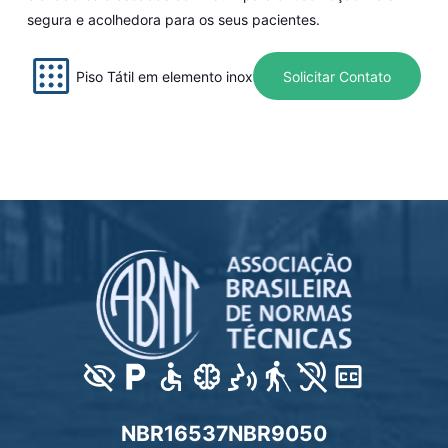
segura e acolhedora para os seus pacientes.
Piso Tátil em elemento inox
Solicitar Contato
NBR16537
NBR9050